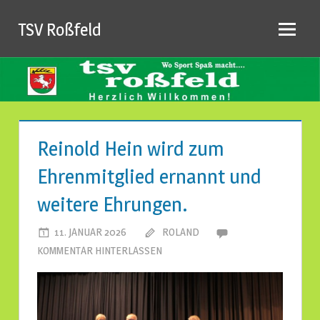
Zum
TSV Roßfeld
Inhalt
springen
Reinold Hein wird zum
Ehrenmitglied ernannt und
weitere Ehrungen.
11. JANUAR 2026
ROLAND
KOMMENTAR HINTERLASSEN