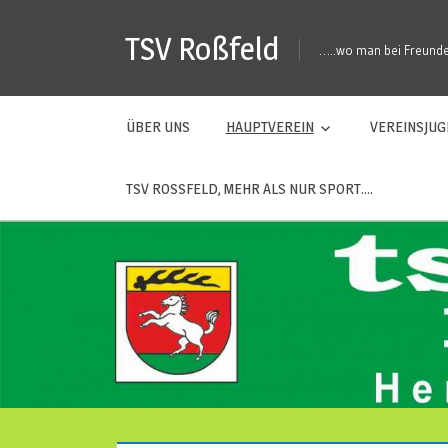
Zum
TSV Roßfeld
Inhalt
…..wo man bei Freunden
springen
ÜBER UNS
HAUPTVEREIN
VEREINSJU
TSV ROSSFELD, MEHR ALS NUR SPORT….