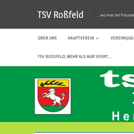
Zum
TSV Roßfeld
Inhalt
…..wo man bei Freunden
springen
ÜBER UNS
HAUPTVEREIN
VEREINSJU
TSV ROSSFELD, MEHR ALS NUR SPORT….