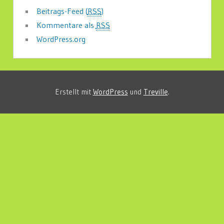
Beitrags-Feed (
RSS
)
Kommentare als
RSS
WordPress.org
Erstellt mit
WordPress
und
Treville
.