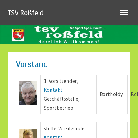
Zum
TSV Roßfeld
Inhalt
springen
Vorstand
1. Vorsitzender,
Kontakt
Bartholdy
Ro
Geschäftsstelle,
Sportbetrieb
stellv. Vorsitzende,
Kontakt