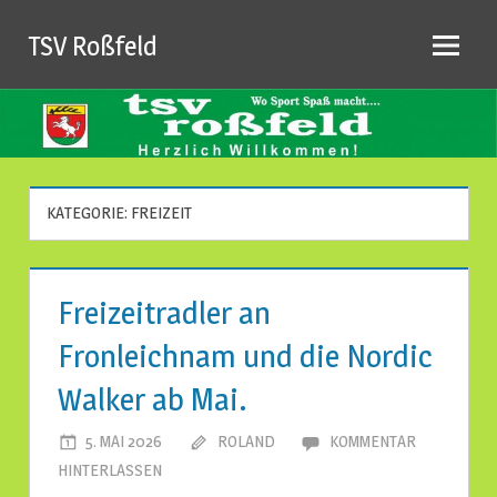
Zum
TSV Roßfeld
Inhalt
springen
KATEGORIE: FREIZEIT
Freizeitradler an
Fronleichnam und die Nordic
Walker ab Mai.
5. MAI 2026
ROLAND
KOMMENTAR
HINTERLASSEN