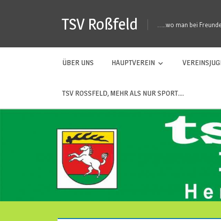
Zum
TSV Roßfeld
Inhalt
…..wo man bei Freunden
springen
ÜBER UNS
HAUPTVEREIN
VEREINSJU
TSV ROSSFELD, MEHR ALS NUR SPORT….