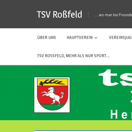
Zum
TSV Roßfeld
Inhalt
…..wo man bei Freunden
springen
ÜBER UNS
HAUPTVEREIN
VEREINSJU
TSV ROSSFELD, MEHR ALS NUR SPORT….